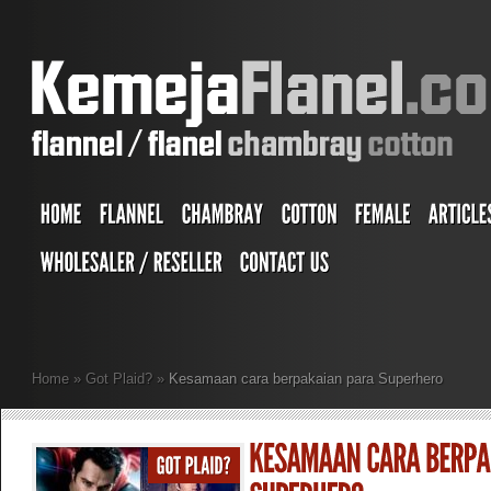
Home
»
Got Plaid?
»
Kesamaan cara berpakaian para Superhero