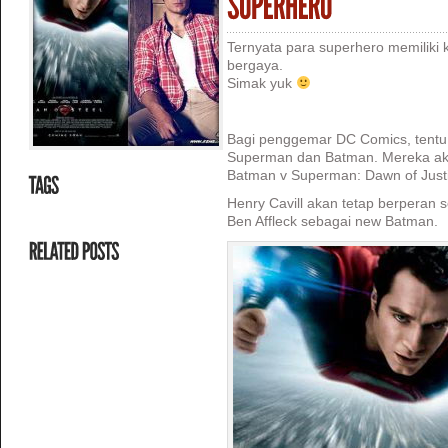
Ternyata para superhero memiliki
bergaya.
Simak yuk
Bagi penggemar DC Comics, tentu 
Superman dan Batman. Mereka akan
Batman v Superman: Dawn of Just
Henry Cavill akan tetap berperan
Ben Affleck sebagai new Batman.